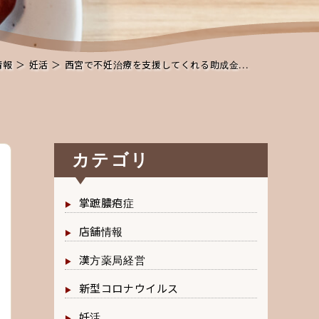
情報
＞
妊活
＞ 西宮で不妊治療を支援してくれる助成金...
カテゴリ
掌蹠膿疱症
店舗情報
漢方薬局経営
新型コロナウイルス
妊活