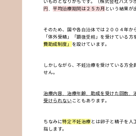
いものとなりがちです。（株式会社バズラ
円
、
平均治療期間は２５カ月
という結果が
そのため、国や各自治体では２００４年か
「体外受精」「顕微受精」を受けている方
費助成制度」
を設けています。
しかしながら、不妊治療を受けている方全
せん。
治療内容、治療年齢、助成を受けた回数、
受けられない
こともあります。
ちなみに
特定不妊治療
とは卵子と精子を人
指します。