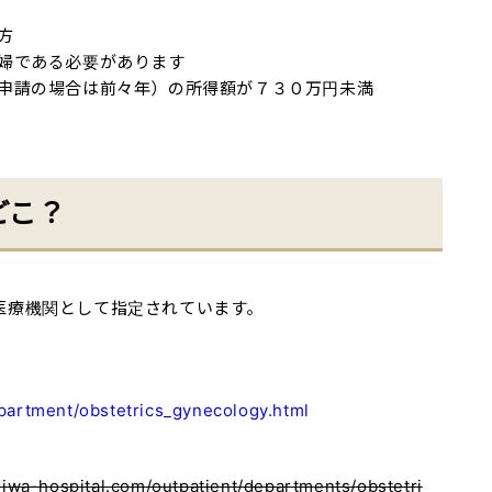
方
婦である必要があります
申請の場合は前々年）の所得額が７３０万円未満
どこ？
医療機関として指定されています。
epartment/obstetrics_gynecology.html
eiwa-hospital.com/outpatient/departments/obstetri