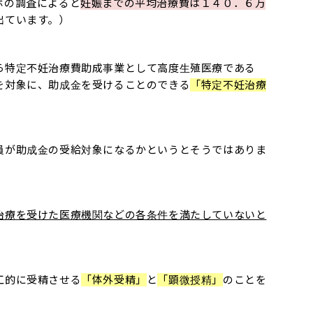
ボの調査によると
妊娠までの平均治療費は１４０．６万
出ています。）
ら特定不妊治療費助成事業として高度生殖医療である
を対象に、助成金を受けることのできる
「特定不妊治療
員が助成金の受給対象になるかというとそうではありま
治療を受けた医療機関などの各条件を満たしていないと
工的に受精させる
「体外受精」
と
「顕微授精」
のことを