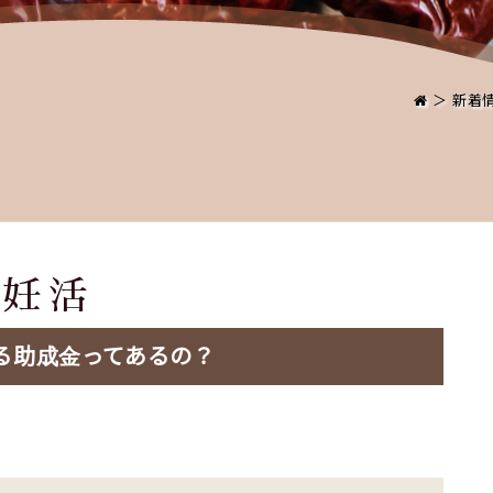
＞
新着
妊活
る助成金ってあるの？