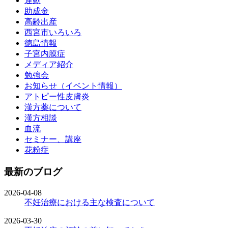
運動
助成金
高齢出産
西宮市いろいろ
徳島情報
子宮内膜症
メディア紹介
勉強会
お知らせ（イベント情報）
アトピー性皮膚炎
漢方薬について
漢方相談
血流
セミナー、講座
花粉症
最新のブログ
2026-04-08
不妊治療における主な検査について
2026-03-30