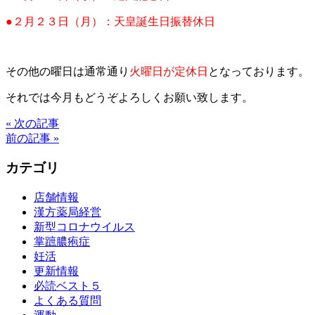
●２月２３日（月）：天皇誕生日振替休日
その他の曜日は通常通り
火曜日が定休日
となっております。
それでは今月もどうぞよろしくお願い致します。
« 次の記事
前の記事 »
カテゴリ
店舗情報
漢方薬局経営
新型コロナウイルス
掌蹠膿疱症
妊活
更新情報
必読ベスト５
よくある質問