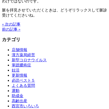
わけではないのです。
脈を拝見させていただくときは、どうぞリラックスして脈診
受けてくださいね。
« 次の記事
前の記事 »
カテゴリ
店舗情報
漢方薬局経営
新型コロナウイルス
掌蹠膿疱症
妊活
更新情報
必読ベスト５
よくある質問
運動
助成金
高齢出産
西宮市いろいろ