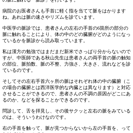
病院のお医者さんも手首に軽く指を当てて脈をはかります
ね。あれは脈の速さやリズムを診ています。
中医学の脈診では、患者さんの左右の手首の6箇所の部分の
脈に触れることにより、体の中のどの臓腑がどのようになっ
ているかを脈診から読み取っています。
私は漢方の勉強ではまだまだ新米でさっぱり分からないので
すが、中医師である秋山先生は患者さんの両手首の脈の触知
の部位、脈拍数、脈の不整、力強さ、大きさ、流れなどを診
ているのです。
そしてその左右手首六ヶ所の脈はそれぞれ体の中の臓腑（こ
の場合の臓腑とは西洋医学的な内臓とは異なります）と対応
させることができるので、患者さんの不調の原因がどこにあ
るのか、などを探ることかできるのです。
問診して、舌を拝見し、その後サクッと左右の脈をみている
のは、そういうわけなのです。
右の手首を触って、脈が見つからないから左の手首を、って