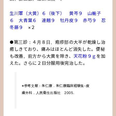
生川軍（大黄）６（後下） 黄芩９ 山梔子
６ 大青葉６ 連翹９ 牡丹皮９ 赤芍９ 忍
冬藤９
×２
●第三診：４月８日、疱疹部の大半が乾燥し治
癒しきており、痛みはほとんど消失した。便秘
も改善。前方から大黄を除き、
天花粉９ｇ
を加
えた。さらに２日分服用後完治した。
※参考文献：朱仁康．朱仁康臨床経験集-皮
膚外科．人民衛生出版社 2005.