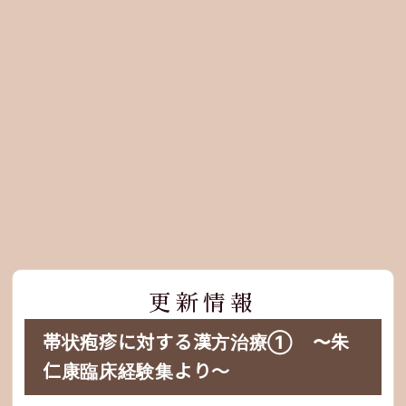
更新情報
帯状疱疹に対する漢方治療① 〜朱
仁康臨床経験集より〜