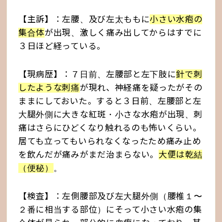
【主訴】：左腰、及び左太ももに
小さい水疱の
集合体
が出現、激しく痛み出してからはすでに
３日ほど経っている。
【現病歴】：７日前、左腰部と左下肢に
針で刺
したような刺痛
が現れ、神経痛を疑ったがその
ままにしておいた。すると３日前、左腰部と左
大腿外側に大きな紅斑・小さな水疱が出現、刺
痛はさらにひどくなり触れるのも怖いくらい。
居ても立ってもいられなくなったため痛み止め
を飲んだが痛みがまだ治まらない。
大便は乾結
（便秘）
。
【検査】：左側腰部及び左大腿外側（腰椎１〜
２番に相当する部位）にそって小さい水疱の集