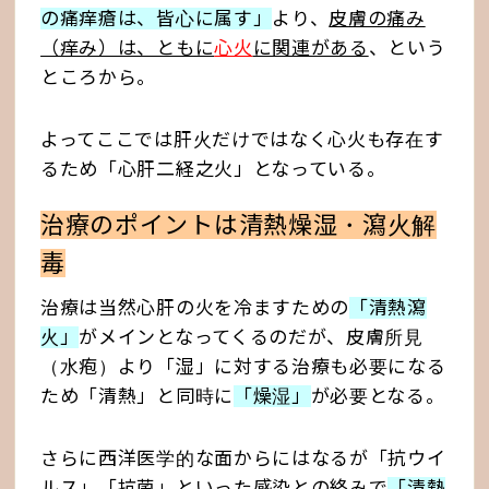
の痛痒瘡は、皆心に属す」
より、
皮膚の痛み
（痒み）は、ともに
心火
に関連がある
、という
ところから。
よってここでは肝火だけではなく心火も存在す
るため「心肝二経之火」となっている。
治療のポイントは清熱燥湿・瀉火解
毒
治療は当然心肝の火を冷ますための
「清熱瀉
火」
がメインとなってくるのだが、皮膚所見
（水疱）より「湿」に対する治療も必要になる
ため「清熱」と同時に
「燥湿」
が必要となる。
さらに西洋医学的な面からにはなるが「抗ウイ
ルス」「抗菌」といった感染との絡みで
「清熱