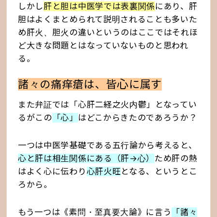
しかし
肝と胆は中医学では表裏関係
にあり、肝
胆はよくまとめられて説明されることも多いた
め肝火、胆火の違いというのはここではそれほ
ど大きな問題とはなっていないものと思われ
る。
心
諸々の痛痒瘡は、皆
に属す
また弁証では「心肝二経之火内鬱」となってい
るがこの
「心」
はどこからきたのであろうか？
一つは中医学基礎である五行論から考えると、
心と肝は相生関係にある（肝→心）
ため肝の熱
はよく心に伝わり
心肝火旺
となる、というとこ
ろから。
もう一つは《素問・至真要大論》に言う
「諸々