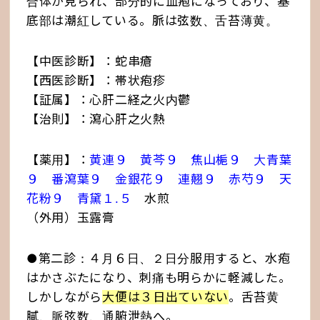
合体が見られ、部分的に血疱になっており、基
底部は潮紅している。脈は弦数、舌苔薄黄。
【中医診断】：蛇串瘡
【西医診断】：帯状疱疹
【証属】：心肝二経之火内鬱
【治則】：瀉心肝之火熱
【薬用】：
黄連９ 黄芩９ 焦山梔９ 大青葉
９ 番瀉葉９ 金銀花９ 連翹９ 赤芍９ 天
花粉９ 青黛１.５
水煎
（外用）玉露膏
●第二診：４月６日、２日分服用すると、水疱
はかさぶたになり、刺痛も明らかに軽減した。
しかしながら
大便は３日出ていない
。舌苔黄
膩、脈弦数、通腑泄熱へ。