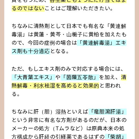
質をもつため、
各生薬とも１つにだけ当てはま
るのではない
ことはご理解いただきたい。
ちなみに清熱剤として日本でも有名な「黄連解
毒湯」は黄蓮・黄芩・山梔子に黄柏を加えたも
ので、今回の症例の場合は
「黄連解毒湯」エキ
ス剤も十分適応
となる。
ただ、もしエキス剤のみで対応する場合には、
「大青葉エキス」
や
「茵蔯五苓散」
を加え、
清
熱解毒・利水袪湿を高めると効果的
と思われ
る。
ちなみに肝（胆）湿熱といえば
「竜胆瀉肝湯」
という非常に有名な方剤があるのだが、日本の
メーカーの処方（Tムラなど）は原典本来の処
方構成から
肝経の引経薬であるはずの
「柴胡」