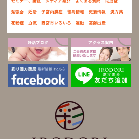
セミナー、講座
メディア紹介
よくある質問
助成金
勉強会
妊活
子宮内膜症
徳島情報
更新情報
漢方薬
花粉症
血流
西宮市いろいろ
運動
高齢出産