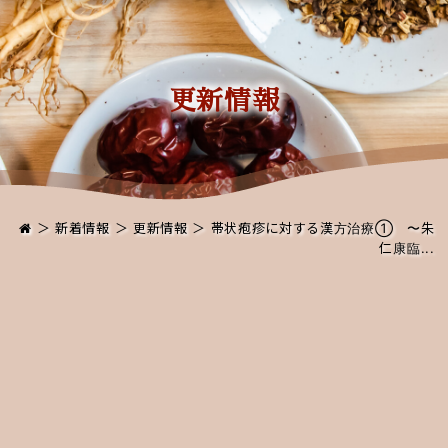
更新情報
＞
新着情報
＞
更新情報
＞ 帯状疱疹に対する漢方治療① 〜朱
仁康臨...