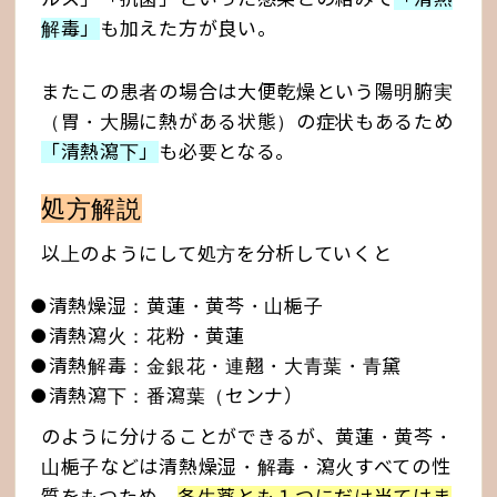
解毒」
も加えた方が良い。
またこの患者の場合は大便乾燥という陽明腑実
（胃・大腸に熱がある状態）の症状もあるため
「清熱瀉下」
も必要となる。
処方解説
以上のようにして処方を分析していくと
●清熱燥湿：黄蓮・黄芩・山梔子
●清熱瀉火：花粉・黄蓮
●清熱解毒：金銀花・連翹・大青葉・青黛
●清熱瀉下：番瀉葉（センナ）
のように分けることができるが、黄蓮・黄芩・
山梔子などは清熱燥湿・解毒・瀉火すべての性