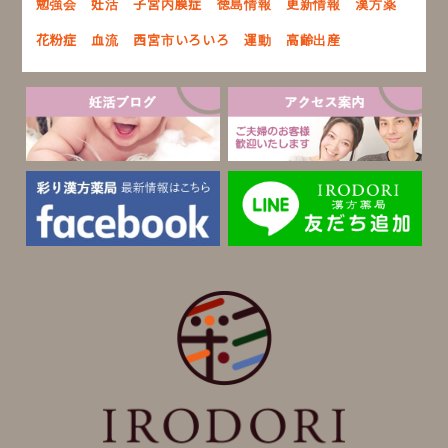
勉強会
妊活
子宮内膜症
徳島情報
更新情報
漢方薬
花粉症
血流
西宮市いろいろ
運動
高齢出産