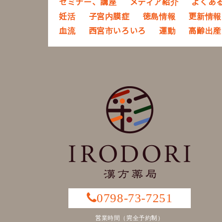
セミナー、講座
メディア紹介
よくあ
妊活
子宮内膜症
徳島情報
更新情報
血流
西宮市いろいろ
運動
高齢出産
0798-73-7251
営業時間（完全予約制）