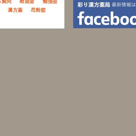
る質問
助成金
勉強会
漢方薬
花粉症