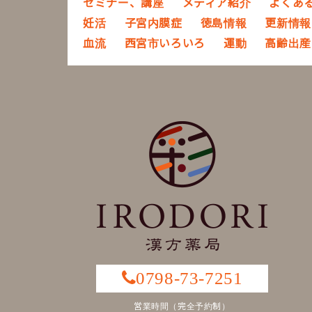
セミナー、講座
メディア紹介
よくあ
妊活
子宮内膜症
徳島情報
更新情報
血流
西宮市いろいろ
運動
高齢出産
0798-73-7251
営業時間（完全予約制）