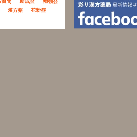
る質問
助成金
勉強会
漢方薬
花粉症