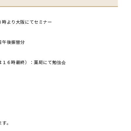
３時より大阪にてセミナー
日午後振替分
は１６時最終）：薬局にて勉強会
ます。