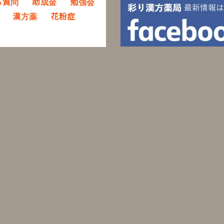
る質問
助成金
勉強会
漢方薬
花粉症