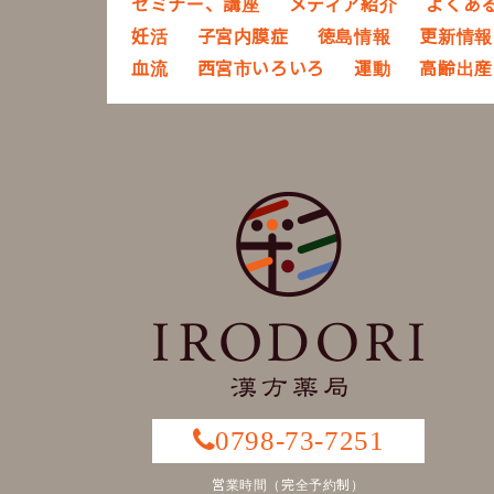
セミナー、講座
メディア紹介
よくあ
妊活
子宮内膜症
徳島情報
更新情報
血流
西宮市いろいろ
運動
高齢出産
0798-73-7251
営業時間（完全予約制）