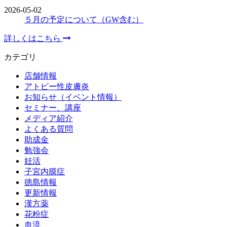
2026-05-02
５月の予定について（GW含む）
詳しくはこちら
カテゴリ
店舗情報
アトピー性皮膚炎
お知らせ（イベント情報）
セミナー、講座
メディア紹介
よくある質問
助成金
勉強会
妊活
子宮内膜症
徳島情報
更新情報
漢方薬
花粉症
血流