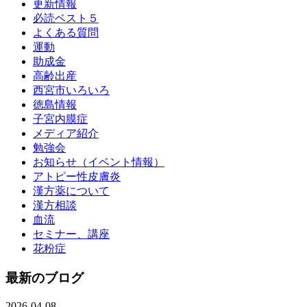
更新情報
必読ベスト５
よくある質問
運動
助成金
高齢出産
西宮市いろいろ
徳島情報
子宮内膜症
メディア紹介
勉強会
お知らせ（イベント情報）
アトピー性皮膚炎
漢方薬について
漢方相談
血流
セミナー、講座
花粉症
最新のブログ
2026-04-08