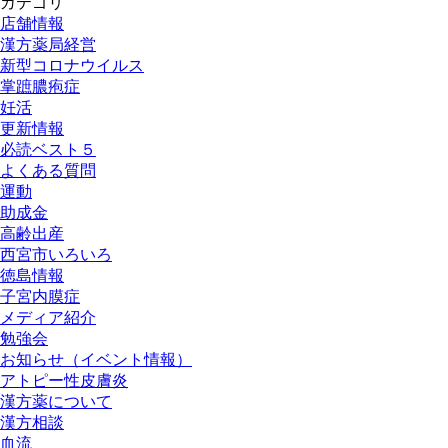
カテゴリ
店舗情報
漢方薬局経営
新型コロナウイルス
掌蹠膿疱症
妊活
更新情報
必読ベスト５
よくある質問
運動
助成金
高齢出産
西宮市いろいろ
徳島情報
子宮内膜症
メディア紹介
勉強会
お知らせ（イベント情報）
アトピー性皮膚炎
漢方薬について
漢方相談
血流