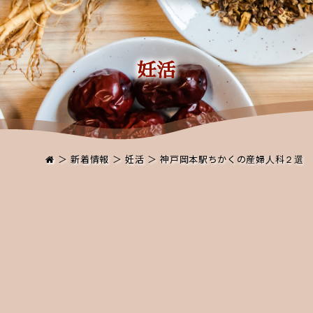
妊活
＞
新着情報
＞
妊活
＞ 神戸岡本駅ちかくの産婦人科２選