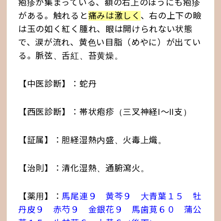
疱疹が集まっている、額の右上のほうにも疱疹
がある。触れると
痛みは激しく
、右の上下の瞼
は玉の如く紅く腫れ、眼は開けられない状態
で、涙が流れ、黄色い目脂（めやに）が出てい
る。脈弦、舌紅、苔黄燥。
【中医診断】：蛇丹
【西医診断】：帯状疱疹（三叉神経Ⅰ〜Ⅱ支）
【証属】：胆経湿熱内盛、火毒上熾。
【治則】：清化湿熱、通腑瀉火。
【薬用】：
馬尾連９ 黄芩９ 大青葉１５ 牡
丹皮９ 赤芍９ 金銀花９ 馬歯莧６０ 蒲公