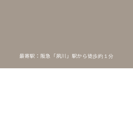
最寄駅：阪急「夙川」駅から徒歩約１分
ご予約について
お値段について
スタッフ紹介
よくある質問