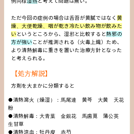
例同様
湿熱
と考えて問題は無い。
ただ今回の症例の場合は舌苔が黄膩ではなく
黄
燥、大便乾燥、咽が乾き冷たい飲み物が飲みた
い
というところから、湿邪と比較すると
熱邪の
方が強い
ことが推測される（火毒上熾）ため、
より清熱解毒に重きを置いた治療方針となった
と考えられる。
【処方解説】
方剤を大まかに分類すると
●清熱瀉火（燥湿）：馬尾連 黄芩 大黄 天花
粉
●清熱解毒：大青葉 金銀花 馬歯莧 蒲公英
生甘草
●清熱涼血：牡丹皮 赤芍