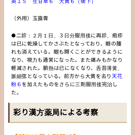
英１５ 生甘草６ 大黄６（後下）
（外用）玉露膏
●二診：２月１日、３日分服用後に再診、疱疹
は已に乾燥してかさぶたとなっており、眼の腫
れも消えている。眼も開くことができるように
なり、視力も通常になった。また痛みもかなり
軽減された。腑熱は已になくなり、舌苔薄黄、
脈細弦となっている。前方から大黄を去り
天花
粉６
を加えたものをさらに三剤服用後完治し
た。
彩り漢方薬局による考察