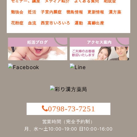
セミナー、講座
メディア紹介
よくある質問
助成金
勉強会
妊活
子宮内膜症
徳島情報
更新情報
漢方薬
花粉症
血流
西宮市いろいろ
運動
高齢出産
0798-73-7251
営業時間（完全予約制）
月、水～土10:00-19:00 日10:00-16:00