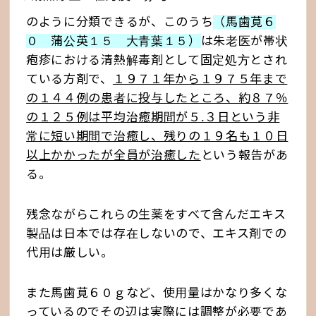
のように分類できるが、このうち
（馬歯莧６
０ 蒲公英１５ 大青葉１５）
は朱老医が帯状
疱疹における清熱解毒剤として固定処方とされ
ている方剤で、
１９７１年から１９７５年まで
の１４４例の患者に投与したところ、約８７％
の１２５例は平均治癒期間が５.３日という非
常に短い期間で治癒し、残りの１９名も１０日
以上かかったが全員が治癒した
という報告があ
る。
残念ながらこれらの生薬をすべて含んだエキス
製品は日本では存在しないので、エキス剤での
代用は厳しい。
また馬歯莧６０ｇなど、使用量はかなり多くな
っているのでその辺は実際には調整が必要であ