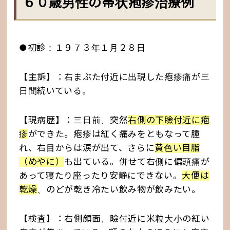
６０歳男性の帯状疱疹治療例
●初診：１９７３年１月２８日
【主訴】：右まぶた付近に出現した疱疹痛が三
日間続いている。
【現病歴】：三日前、突然
右側の下瞼付近に疱
疹
ができた。疱疹は紅く痛みをともなって腫
れ、右目からは涙が出て、さらに
黄色い目脂
（めやに）
も出ている。併せて右側に偏頭痛が
あって寝たり座ったり安静にできない。
大便は
乾燥
、のどが乾き冷たい飲み物が飲みたい。
【検査】：右側顔面、瞼付近に米粒大小の紅い