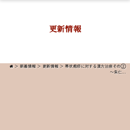
更新情報
＞
新着情報
＞
更新情報
＞ 帯状疱疹に対する漢方治療その②
〜朱仁...