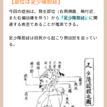
【部位は足少陽胆経】
今回の症例は、発生部位（右側顔面、瞼付近、
また右偏頭痛を伴う）から
「足少陽胆経」
に関
連する疾患であることが推測できる。
足少陽胆経は目尻から起こり側頭部を巡ってい
る。