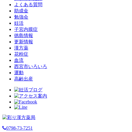
よくある質問
助成金
勉強会
妊活
子宮内膜症
徳島情報
更新情報
漢方薬
花粉症
血流
西宮市いろいろ
運動
高齢出産
0798-73-7251