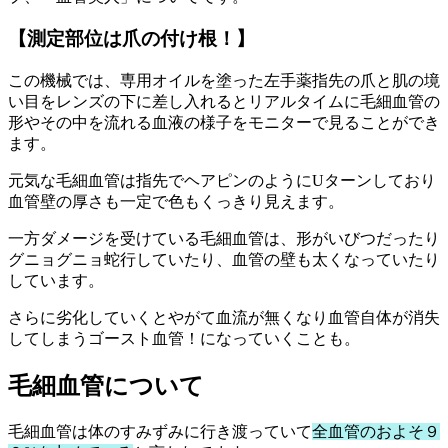
【測定部位は爪の付け根！】
この機械では、専用オイルを塗った左手薬指先の爪と肌の境
い目をレンズの下に差し入れるとリアルタイムに毛細血管の
形やその中を流れる血液の様子をモニターで見ることができ
ます。
元気な毛細血管は指先でヘアピンのようにUターンしており
血管壁の厚さも一定で色もくっきり見えます。
一方ダメージを受けている毛細血管は、形がいびつだったり
グニョグニョ蛇行していたり、血管の壁も太くなっていたり
しています。
さらに劣化していくとやがて血流が無くなり血管自体が消失
してしまうゴースト血管！になっていくことも。
毛細血管について
毛細血管は体のすみずみに行き渡っていて
全血管のおよそ９