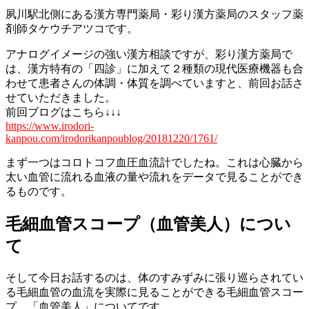
夙川駅北側にある漢方専門薬局・彩り漢方薬局のスタッフ薬
剤師タケウチアツコです。
アナログイメージの強い漢方相談ですが、彩り漢方薬局で
は、漢方特有の「四診」に加えて２種類の現代医療機器も合
わせて患者さんの体調・体質を調べていますと、前回お話さ
せていただきました。
前回ブログはこちら↓↓↓
https://www.irodori-
kanpou.com/irodorikanpoublog/20181220/1761/
まず一つはコロトコフ血圧血流計でしたね。これは心臓から
太い血管に流れる血液の量や流れをデータで見ることができ
るものです。
毛細血管スコープ（血管美人）につい
て
そして今日お話するのは、体のすみずみに張り巡らされてい
る毛細血管の血流を実際に見ることができる毛細血管スコー
プ、「血管美人」についてです。