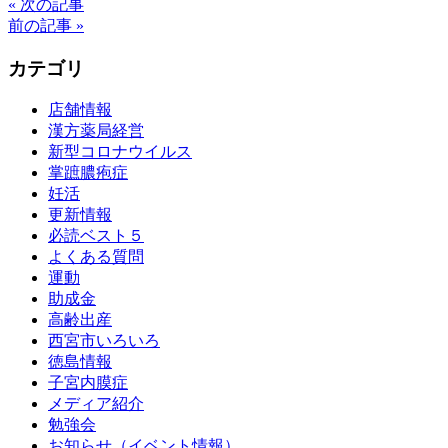
« 次の記事
前の記事 »
カテゴリ
店舗情報
漢方薬局経営
新型コロナウイルス
掌蹠膿疱症
妊活
更新情報
必読ベスト５
よくある質問
運動
助成金
高齢出産
西宮市いろいろ
徳島情報
子宮内膜症
メディア紹介
勉強会
お知らせ（イベント情報）